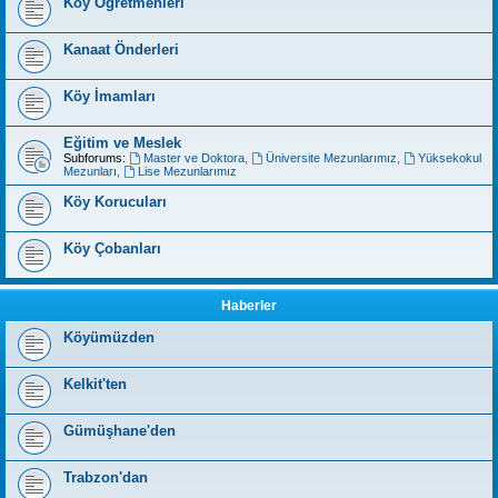
Köy Öğretmenleri
Kanaat Önderleri
Köy İmamları
Eğitim ve Meslek
Subforums:
Master ve Doktora
,
Üniversite Mezunlarımız
,
Yüksekokul
Mezunları
,
Lise Mezunlarımız
Köy Korucuları
Köy Çobanları
Haberler
Köyümüzden
Kelkit'ten
Gümüşhane'den
Trabzon'dan