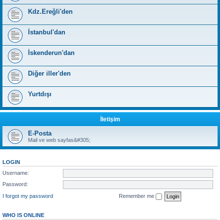
Kdz.Ereğli'den
İstanbul'dan
İskenderun'dan
Diğer iller'den
Yurtdışı
İletişim
E-Posta
Mail ve web sayfas&#305;
LOGIN
Username:
Password:
I forgot my password
Remember me
WHO IS ONLINE