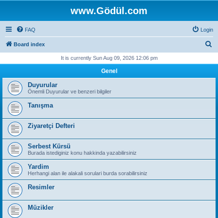
www.Gödül.com
FAQ
Login
S
Board index
e
It is currently Sun Aug 09, 2026 12:06 pm
a
Genel
r
Duyurular
c
Önemli Duyurular ve benzeri bilgiler
h
Tanışma
Ziyaretçi Defteri
Serbest Kürsü
Burada istediginiz konu hakkinda yazabilirsiniz
Yardim
Herhangi alan ile alakali sorulari burda sorabilirsiniz
Resimler
Müzikler