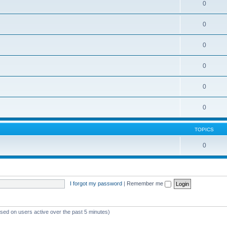
0
0
0
0
0
0
TOPICS
0
I forgot my password
|
Remember me
ased on users active over the past 5 minutes)