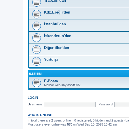
Trabzon'dan
Kdz.Ereğli'den
İstanbul'dan
İskenderun'dan
Diğer iller'den
Yurtdışı
İLETIŞIM
E-Posta
Mail ve web sayfas&#305;
LOGIN
Username:
Password:
WHO IS ONLINE
In total there are
2
users online :: 0 registered, 0 hidden and 2 guests (b
Most users ever online was
570
on Wed Sep 10, 2025 10:42 am