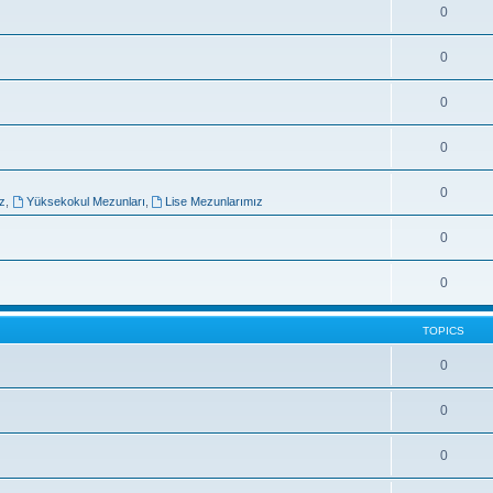
0
0
0
0
0
z
,
Yüksekokul Mezunları
,
Lise Mezunlarımız
0
0
TOPICS
0
0
0