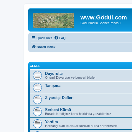
www.Gödül.com
Gödül'lülerin Sohbet Panosu
Quick links
FAQ
Board index
GENEL
Duyurular
Önemli Duyurular ve benzeri bilgiler
Tanışma
Ziyaretçi Defteri
Serbest Kürsü
Burada istediginiz konu hakkinda yazabilirsiniz
Yardim
Herhangi alan ile alakali sorulari burda sorabilirsiniz