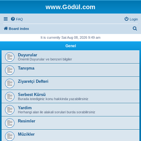
www.Gödül.com
FAQ
Login
S
Board index
e
It is currently Sat Aug 08, 2026 9:49 am
a
Genel
r
Duyurular
c
Önemli Duyurular ve benzeri bilgiler
h
Tanışma
Ziyaretçi Defteri
Serbest Kürsü
Burada istediginiz konu hakkinda yazabilirsiniz
Yardim
Herhangi alan ile alakali sorulari burda sorabilirsiniz
Resimler
Müzikler