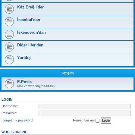
Kdz.Ereğli'den
İstanbul'dan
İskenderun'dan
Diğer iller'den
Yurtdışı
İletişim
E-Posta
Mail ve web sayfas&#305;
LOGIN
Username:
Password:
I forgot my password
Remember me
WHO IS ONLINE