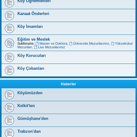
Köy Öğretmenleri
Kanaat Önderleri
Köy İmamları
Eğitim ve Meslek
Subforums:
Master ve Doktora
,
Üniversite Mezunlarımız
,
Yüksekokul
Mezunları
,
Lise Mezunlarımız
Köy Korucuları
Köy Çobanları
Haberler
Köyümüzden
Kelkit'ten
Gümüşhane'den
Trabzon'dan