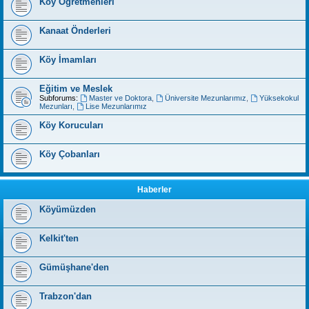
Köy Öğretmenleri
Kanaat Önderleri
Köy İmamları
Eğitim ve Meslek
Subforums:
Master ve Doktora
,
Üniversite Mezunlarımız
,
Yüksekokul
Mezunları
,
Lise Mezunlarımız
Köy Korucuları
Köy Çobanları
Haberler
Köyümüzden
Kelkit'ten
Gümüşhane'den
Trabzon'dan