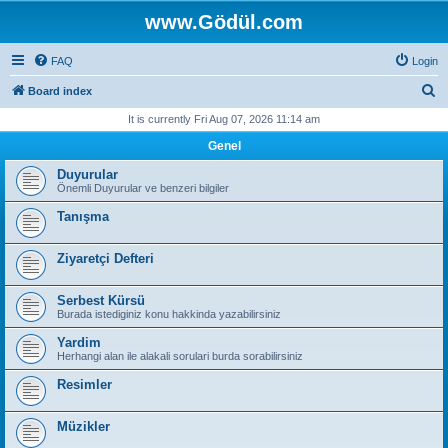
www.Gödül.com
FAQ
Login
S
Board index
e
It is currently Fri Aug 07, 2026 11:14 am
a
Genel
r
Duyurular
c
Önemli Duyurular ve benzeri bilgiler
h
Tanışma
Ziyaretçi Defteri
Serbest Kürsü
Burada istediginiz konu hakkinda yazabilirsiniz
Yardim
Herhangi alan ile alakali sorulari burda sorabilirsiniz
Resimler
Müzikler