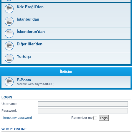
Kdz.Ereğli'den
İstanbul'dan
İskenderun'dan
Diğer iller'den
Yurtdışı
İletişim
E-Posta
Mail ve web sayfas&#305;
LOGIN
Username:
Password:
I forgot my password
Remember me
WHO IS ONLINE