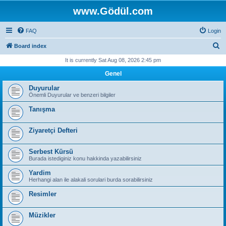
www.Gödül.com
FAQ
Login
S
Board index
e
It is currently Sat Aug 08, 2026 2:45 pm
a
Genel
r
Duyurular
c
Önemli Duyurular ve benzeri bilgiler
h
Tanışma
Ziyaretçi Defteri
Serbest Kürsü
Burada istediginiz konu hakkinda yazabilirsiniz
Yardim
Herhangi alan ile alakali sorulari burda sorabilirsiniz
Resimler
Müzikler