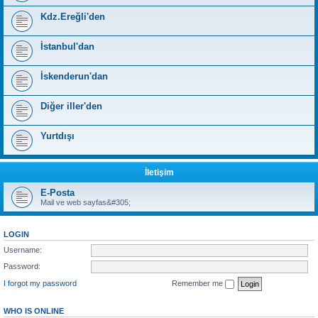
Kdz.Ereğli'den
İstanbul'dan
İskenderun'dan
Diğer iller'den
Yurtdışı
İletişim
E-Posta
Mail ve web sayfas&#305;
LOGIN
Username:
Password:
I forgot my password
Remember me
WHO IS ONLINE