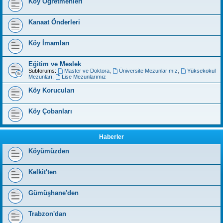
Köy Öğretmenleri
Kanaat Önderleri
Köy İmamları
Eğitim ve Meslek
Subforums:
Master ve Doktora
,
Üniversite Mezunlarımız
,
Yüksekokul
Mezunları
,
Lise Mezunlarımız
Köy Korucuları
Köy Çobanları
Haberler
Köyümüzden
Kelkit'ten
Gümüşhane'den
Trabzon'dan