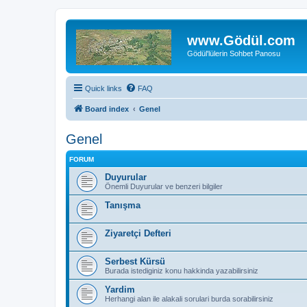
www.Gödül.com
Gödül'lülerin Sohbet Panosu
Quick links
FAQ
Board index
Genel
Genel
FORUM
Duyurular
Önemli Duyurular ve benzeri bilgiler
Tanışma
Ziyaretçi Defteri
Serbest Kürsü
Burada istediginiz konu hakkinda yazabilirsiniz
Yardim
Herhangi alan ile alakali sorulari burda sorabilirsiniz