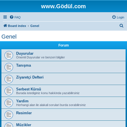
www.Gödül.com
FAQ
Login
S
Board index
Genel
e
Genel
a
Forum
r
c
Duyurular
Önemli Duyurular ve benzeri bilgiler
h
Tanışma
Ziyaretçi Defteri
Serbest Kürsü
Burada istediginiz konu hakkinda yazabilirsiniz
Yardim
Herhangi alan ile alakali sorulari burda sorabilirsiniz
Resimler
Müzikler