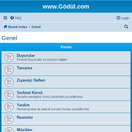
www.Gödül.com
FAQ
Login
S
Board index
Genel
e
Genel
a
Forum
r
c
Duyurular
Önemli Duyurular ve benzeri bilgiler
h
Tanışma
Ziyaretçi Defteri
Serbest Kürsü
Burada istediginiz konu hakkinda yazabilirsiniz
Yardim
Herhangi alan ile alakali sorulari burda sorabilirsiniz
Resimler
Müzikler